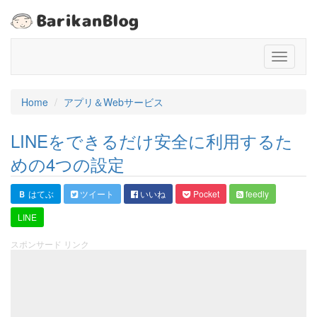
T
o
g
g
Home
アプリ＆Webサービス
l
e
LINEをできるだけ安全に利用するた
n
a
めの4つの設定
v
i
Ｂ
はてぶ
ツイート
いいね
Pocket
feedly
g
a
LINE
t
i
スポンサード リンク
o
n