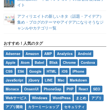
イト
アフィリエイトの新しいネタ（話題・アイデア）
集め・ブログのテーマやアイデアになりそうなジ
ャンルやカテゴリ一覧
おすすめ！人気のタグ
Adsense
Amazon
AMP
Analytics
Android
Apple
Atom
Babel
Blisk
Chrome
Cordova
CSS
ES6
Google
HTML
iOS
iPhone
JavaScript
jQuery
LINE
Mac
Markdown
Monaca
OnsenUI
PhoneGap
PHP
React
SEO
Webサービス
Windows
WordPress
まとめ
アプリ
アプリ開発
カラーミーショップ
セキュリティ