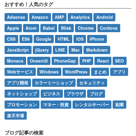
おすすめ！人気のタグ
Adsense
Amazon
AMP
Analytics
Android
Apple
Atom
Babel
Blisk
Chrome
Cordova
CSS
ES6
Google
HTML
iOS
iPhone
JavaScript
jQuery
LINE
Mac
Markdown
Monaca
OnsenUI
PhoneGap
PHP
React
SEO
Webサービス
Windows
WordPress
まとめ
アプリ
アプリ開発
カラーミーショップ
セキュリティ
ネットショップ
ビジネス
ブラウザ
ブログ
プロモーション
マネー・投資
レンタルサーバー
副業
楽天市場
ブログ記事の検索