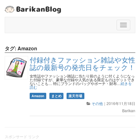
T
o
g
g
タグ:
Amazon
l
e
付録付きファッション雑誌や女性
n
誌の最新号の発売日をチェック！
a
v
女性誌やファッション雑誌に当たり前のように付くようになっ
た付録ですが、豪華な付録や人気がある限定ものはゲットでき
i
ないことも… 特にブランドのバッグやポーチ・財布…
続きを
読む
g
a
Amazon
まとめ
楽天市場
t
その他
｜
2016年11月18日
i
Barikan
o
n
スポンサード リンク