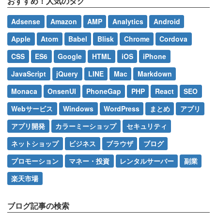
おすすめ！人気のタグ
Adsense
Amazon
AMP
Analytics
Android
Apple
Atom
Babel
Blisk
Chrome
Cordova
CSS
ES6
Google
HTML
iOS
iPhone
JavaScript
jQuery
LINE
Mac
Markdown
Monaca
OnsenUI
PhoneGap
PHP
React
SEO
Webサービス
Windows
WordPress
まとめ
アプリ
アプリ開発
カラーミーショップ
セキュリティ
ネットショップ
ビジネス
ブラウザ
ブログ
プロモーション
マネー・投資
レンタルサーバー
副業
楽天市場
ブログ記事の検索