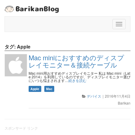
T
o
g
g
タグ:
Apple
l
e
Mac miniにおすすめのディスプ
n
レイモニター＆接続ケーブル
a
v
Mac mini用おすすめディスプレイモニター 私は Mac mini（Lat
e 2014）を利用しているのですが、ディスプレイモニター選び
i
にいつも悩まされます…
続きを読む
g
Apple
Mac
a
デバイス
｜
2016年11月4日
t
i
Barikan
o
n
スポンサード リンク