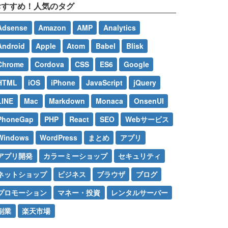
おすすめ！人気のタグ
Adsense
Amazon
AMP
Analytics
Android
Apple
Atom
Babel
Blisk
Chrome
Cordova
CSS
ES6
Google
HTML
iOS
iPhone
JavaScript
jQuery
LINE
Mac
Markdown
Monaca
OnsenUI
PhoneGap
PHP
React
SEO
Webサービス
Windows
WordPress
まとめ
アプリ
アプリ開発
カラーミーショップ
セキュリティ
ネットショップ
ビジネス
ブラウザ
ブログ
プロモーション
マネー・投資
レンタルサーバー
副業
楽天市場