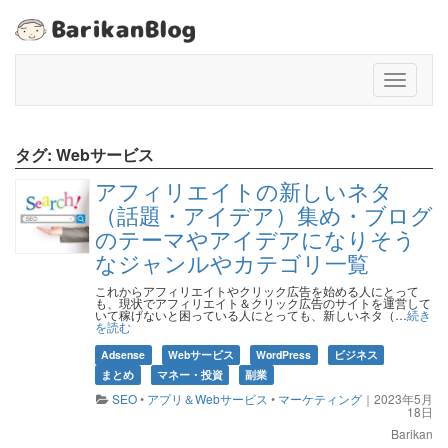
T
o
g
g
タグ:
Webサービス
l
e
アフィリエイトの新しいネタ
n
（話題・アイデア）集め・ブログ
a
のテーマやアイデアになりそう
v
なジャンルやカテゴリ一覧
i
g
これからアフィリエイトやクリック広告を始める人にとって
a
も、現状でアフィリエイト＆クリック広告のサイトを運営して
いて稼げないと困っている人にとっても、新しいネタ（…
続き
t
を読む
i
Adsense
Webサービス
WordPress
ビジネス
o
まとめ
マネー・投資
副業
n
SEO
•
アプリ＆Webサービス
•
マーケティング
｜
2023年5月
18日
Barikan