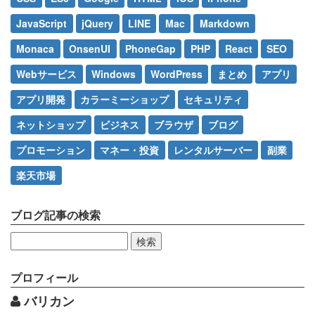
JavaScript
jQuery
LINE
Mac
Markdown
Monaca
OnsenUI
PhoneGap
PHP
React
SEO
Webサービス
Windows
WordPress
まとめ
アプリ
アプリ開発
カラーミーショップ
セキュリティ
ネットショップ
ビジネス
ブラウザ
ブログ
プロモーション
マネー・投資
レンタルサーバー
副業
楽天市場
ブログ記事の検索
検
索:
プロフィール
バリカン