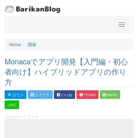
T
o
g
g
Home
開発
l
e
Monacaでアプリ開発【入門編・初心
n
a
者向け】ハイブリッドアプリの作り
v
方
i
g
a
Ｂ
はてぶ
ツイート
いいね
Pocket
feedly
t
LINE
i
o
スポンサード リンク
n